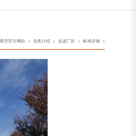
·星空官方网站
>
业务介绍
>
走进厂区
>
标准存储
>