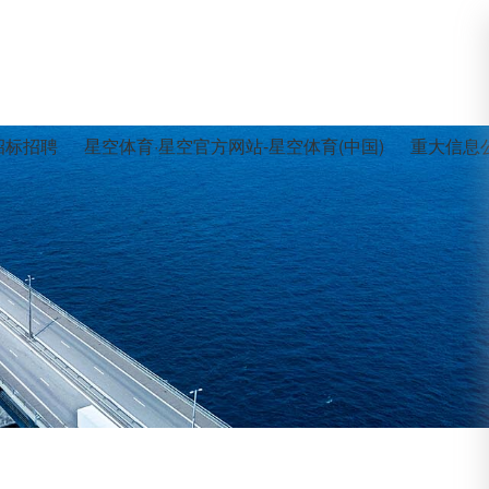
招标招聘
星空体育·星空官方网站-星空体育(中国)
重大信息