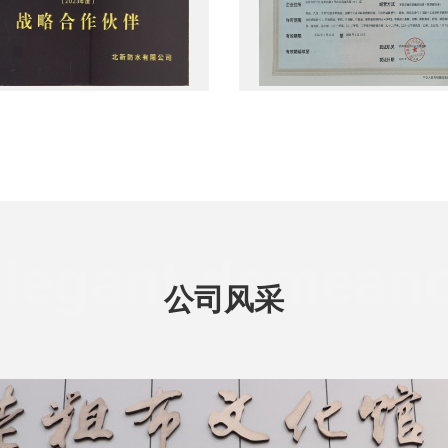
legant demean
公司风采