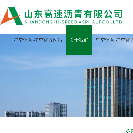
星空体育·星空官方网站
星空体育·星空官方网站
关于我们
星空体育·星空官方
公