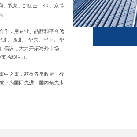
润、双龙、加德士、SK、京博
系。
合作，用专业、品牌和平台优
华北、西北、华东、华中、华
路”倡议，
大力
开拓海外市场，
际市场影响力。
重中之重，获得各类政府、行
题被评为国际先进、国内领先水