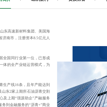
是由山东高速新材料集团、美国海
省济南市，注册资本
8.5亿元人
居全国同行业第一位，已形成
一体的全产业链运营模式，为
青生产线16条，
且
年产能达到
及山东
2家上期所石油沥青交割
心及上期“强源助企”产融服务
务到金融服务的“沥青+”商业