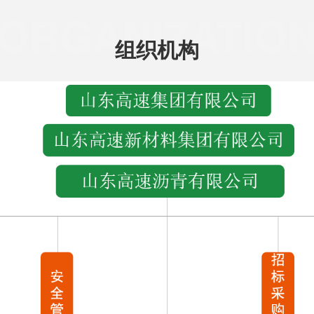
ORGANIZATIO
组织机构