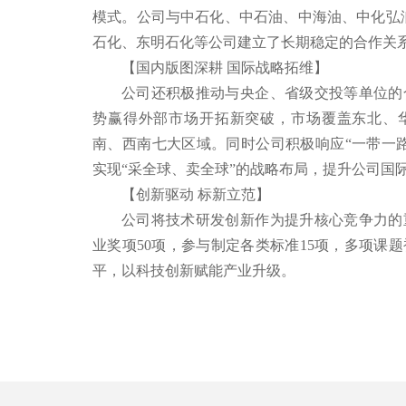
模式。公司与中石化、中石油、中海油、中化弘
石化、东明石化等
公司建立了长期稳定的合作关
【国内版图深耕
国际战略拓维】
公司还积极推动与央企、省级交投等单位的
势赢得外部市场开拓新突破，市场覆盖东北、
南、西南七大区域。同时公司积极响应
“一带一
实现
“采全球、卖全球”的战略布局，提升公司国
【创新驱动
标新立范】
公司将技术研发创新作为提升核心竞争力的
业奖项
50项，参与制定各类标准15项，多项课
平，以科技创新赋能产业升级。