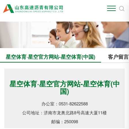
星空体育·星空官方网站
星空体育·星空官方网站-星空体育(中国)
客户留言
星空体育·星空官方网站-星空体育(中
国)
办公室：0531-82622588
公司地址：济南市龙奥北路8号高速大厦11楼
邮编：250098