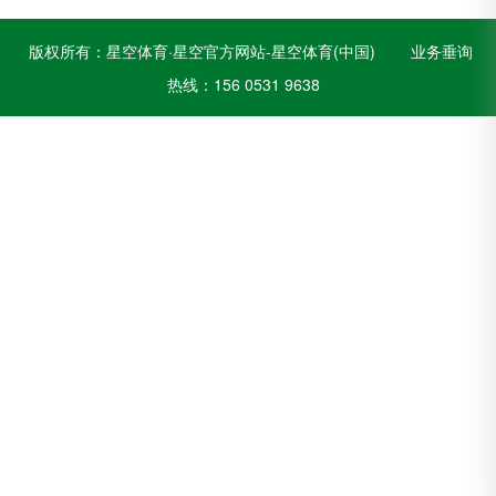
版权所有：
星空体育·星空官方网站-星空体育(中国)
业务垂询
热线：156 0531 9638