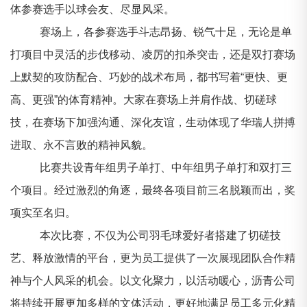
体参赛选手以球会友、尽显风采。
赛场上，各参赛选手斗志昂扬、锐气十足，无论是单
打项目中灵活的步伐移动、凌厉的扣杀突击，还是双打赛场
上默契的攻防配合、巧妙的战术布局，都书写着
“更快、更
高、更强”的体育精神。大家在赛场上并肩作战、切磋球
技，在赛场下加强沟通、深化友谊，生动体现了华瑞人拼搏
进取、永不言败的精神风貌。
比赛共设青年组男子单打、中年组男子单打和双打三
个项目。经过激烈的角逐，最终各项目前三名脱颖而出，奖
项实至名归。
本次比赛，不仅为公司羽毛球爱好者搭建了切磋技
艺、释放激情的平台，更为员工提供了一次展现团队合作精
神与个人风采的机会。以文化聚力，以活动暖心，沥青公司
将持续开展更加多样的文体活动，更好地满足员工多元化精